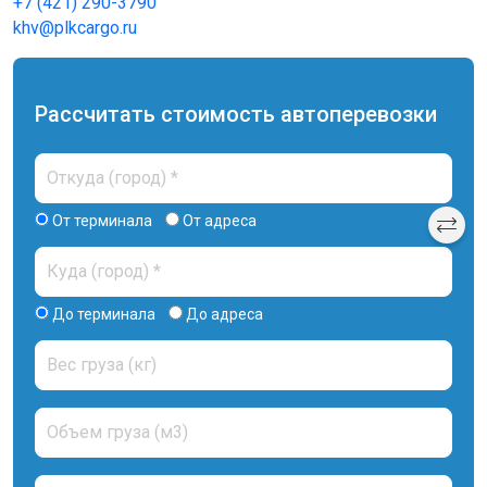
+7 (421) 290-3790
khv@plkcargo.ru
Рассчитать стоимость автоперевозки
От терминала
От адреса
До терминала
До адреса