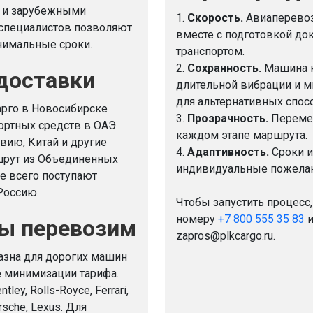
 и зарубежными
1.
Скорость.
Авиаперевоз
специалистов позволяют
вместе с подготовкой до
нимальные сроки.
транспортом.
2.
Сохранность.
Машина н
доставки
длительной вибрации и 
для альтернативных спос
рго в Новосибирске
3.
Прозрачность.
Перемещ
ортных средств в ОАЭ
каждом этапе маршрута.
авию, Китай и другие
4.
Адаптивность.
Сроки и
ршрут из Объединенных
индивидуальные пожелан
е всего поступают
Россию.
Чтобы запустить процесс,
номеру
+7 800 555 35 83
и
мы перевозим
zapros@plkcargo.ru.
азна для дорогих машин
е минимизации тарифа.
y, Rolls-Royce, Ferrari,
rsche, Lexus. Для