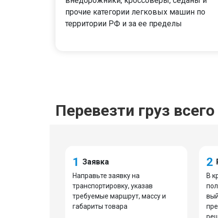
внедорожники, кроссоверы, седаны и
прочие категории легковых машин по
территории РФ и за ее пределы
Перевезти груз всего 
1
2
Заявка
Направьте заявку на
В к
транспортировку, указав
пол
требуемые маршрут, массу и
вый
габариты товара
пре
реш