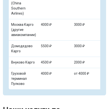
(China
Southern
Airlines)
Москва Карго
4000 ₽
3000 ₽
4
(другие
авиакомпании)
Домодедово
5500 ₽
3000 ₽
5
Карго
Внуково Карго
4500 ₽
2000 ₽
3
Грузовой
4000 ₽
от 4000 ₽
о
терминал
Пулково