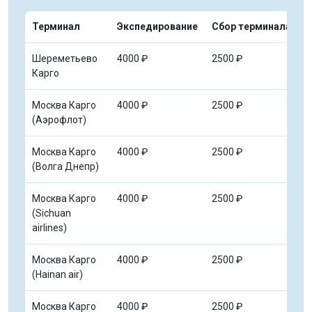
Терминал
Экспедирование
Сбор терминала
Т
Шереметьево
4000 ₽
2500 ₽
3
Карго
Москва Карго
4000 ₽
2500 ₽
в
(Аэрофлот)
Москва Карго
4000 ₽
2500 ₽
3
(Волга Днепр)
Москва Карго
4000 ₽
2500 ₽
2
(Sichuan
airlines)
Москва Карго
4000 ₽
2500 ₽
2
(Hainan air)
Москва Карго
4000 ₽
2500 ₽
2