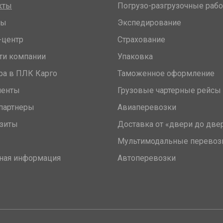
кты
Погрузо-разгрузочные раб
вы
Экспедирование
-центр
Страхование
ти компании
Упаковка
ра в ПЛК Карго
Таможенное оформление
менты
Грузовые чартерные рейсы
партнеры
Авиаперевозки
зиты
Доставка от «двери до две
Мультимодальные перевоз
ная информация
Автоперевозки