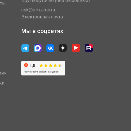
Круглосуточно (без выходных)
оты
nsk@plkcargo.ru
Электронная почта
Мы в соцсетях
ри»
ки