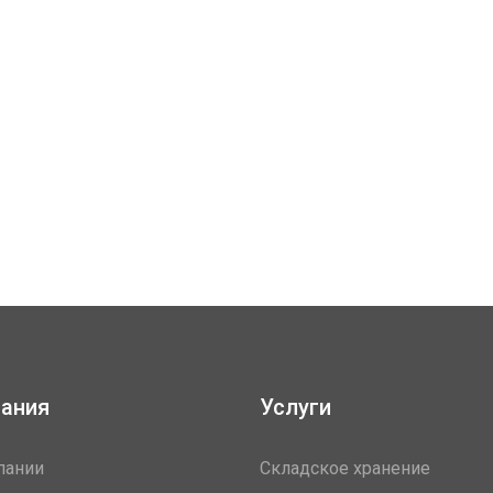
ания
Услуги
пании
Складское хранение