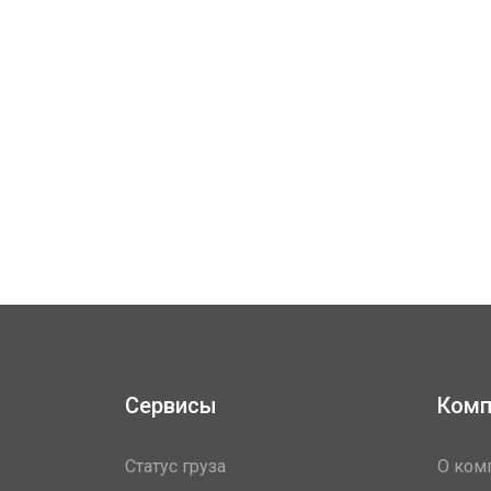
Сервисы
Комп
Статус груза
О ком