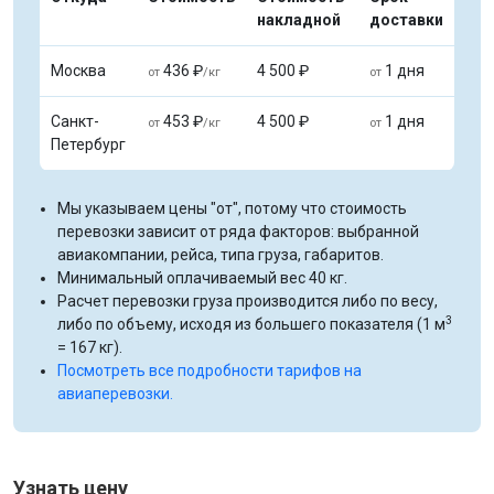
накладной
доставки
Москва
436 ₽
4 500 ₽
1 дня
от
/кг
от
Санкт-
453 ₽
4 500 ₽
1 дня
от
/кг
от
Петербург
Мы указываем цены "от", потому что стоимость
перевозки зависит от ряда факторов: выбранной
авиакомпании, рейса, типа груза, габаритов.
Минимальный оплачиваемый вес 40 кг.
Расчет перевозки груза производится либо по весу,
3
либо по объему, исходя из большего показателя (1 м
= 167 кг).
Посмотреть все подробности тарифов на
авиаперевозки.
Узнать цену