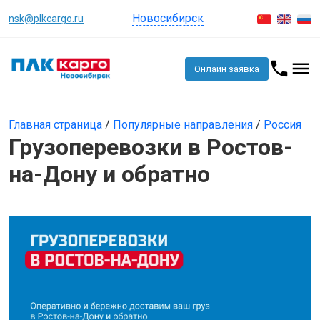
Новосибирск
nsk@plkcargo.ru
Онлайн заявка
Главная страница
/
Популярные направления
/
Россия
Грузоперевозки в Ростов-
на-Дону и обратно