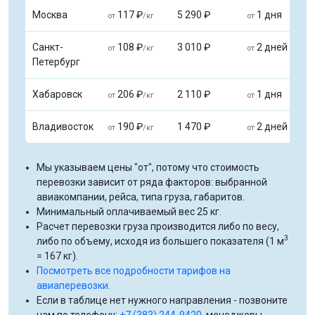
Москва
117 ₽
5 290 ₽
1 дня
от
/кг
от
Санкт-
108 ₽
3 010 ₽
2 дней
от
/кг
от
Петербург
Хабаровск
206 ₽
2 110 ₽
1 дня
от
/кг
от
Владивосток
190 ₽
1 470 ₽
2 дней
от
/кг
от
Мы указываем цены "от", потому что стоимость
перевозки зависит от ряда факторов: выбранной
авиакомпании, рейса, типа груза, габаритов.
Минимальный оплачиваемый вес 25 кг.
Расчет перевозки груза производится либо по весу,
3
либо по объему, исходя из большего показателя (1 м
= 167 кг).
Посмотреть все подробности тарифов на
авиаперевозки.
Если в таблице нет нужного направления - позвоните
нам по телефону:
+7 (383) 244-9420
, менеджеры