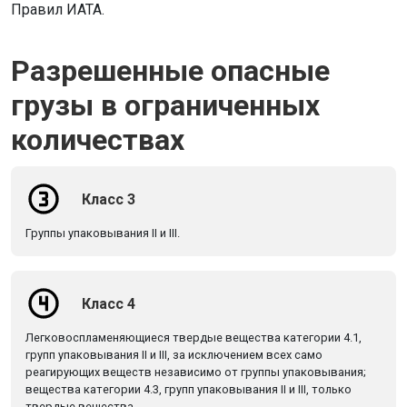
Правил ИАТА.
Разрешенные опасные
грузы в ограниченных
количествах
Класс 3
Группы упаковывания II и III.
Класс 4
Легковоспламеняющиеся твердые вещества категории 4.1,
групп упаковывания II и III, за исключением всех само
реагирующих веществ независимо от группы упаковывания;
вещества категории 4.3, групп упаковывания II и III, только
твердые вещества.