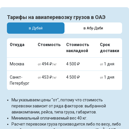
Тарифы на авиаперевозку грузов в ОАЭ
в Дубай
в Абу-Даби
Откуда
Стоимость
Стоимость
Срок
накладной
доставки
Москва
494 ₽
4 500 ₽
1 дня
от
/кг
от
Санкт-
453 ₽
4 500 ₽
1 дня
от
/кг
от
Петербург
Мы указываем цены "от", потому что стоимость
перевозки зависит от ряда факторов: выбранной
авиакомпании, рейса, типа груза, габаритов.
Минимальный оплачиваемый вес 40 кг.
Расчет перевозки груза производится либо по весу, либо
3