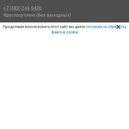
+7 (383) 244-9420
Круглосуточно (без выходных)
nsk@plkcargo.ru
Продолжая использовать этот сайт вы даете
согласие на обработку
Электронная почта
файлов cookie
Мы в соцсетях
© 2014 - 2026 «Пулковская Логистическая Компания»
(ООО «ПЛК»)
Обработка персональных данных